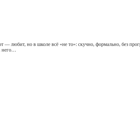
т — любит, но в школе всё «не то»: скучно, формально, без про
на него…